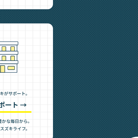
キがサポート。
ポート →
豊かな毎日から。
スズキライフ。