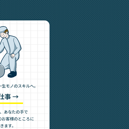
一生モノのスキルへ。
仕事 →
、あなたの手で
のお客様のところに
きます。