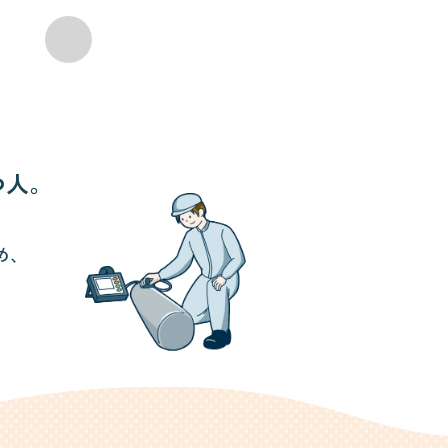
、
つ人。
め、